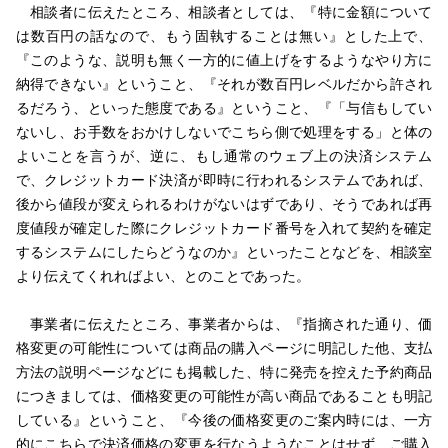
相談者に伝えたところ、相談者としては、『特に金額について
は数百円の話なので、もう固執することは無い』とした上で、
『このような、説明も無く一方的に値上げをするようなやり方に
納得できない』ということ、『それが数百円レベルだから許され
るだろう、といった態度である』ということ、『「与信もしてい
ないし、お手数をおかけしないでこちら側で処理をする」と体の
よいことを言うが、逆に、もし通常のウェブ上の決済システム
で、クレジットカード決済が即時に行われるシステムであれば、
後から値段が変えられるわけがないはずであり、そうであれば再
度値段が確定した際にクレジットカード番号を入れて契約を確定
するシステムにしたらどうなのか』といったことなどを、相談室
より伝えてくれればよい、とのことであった。
事業者に伝えたところ、事業者からは、『指摘された通り、価
格変更の可能性については商品の購入ページに明記した他、支払
方法の説明ページなどにも掲載した、特に発売を控えた予約商品
につきましては、価格変更の可能性が高い商品であることも明記
している』ということ、『今後の価格変更のご案内時には、一方
的にこちらで決済価格の変更を行なうようなことはせず、ご購入