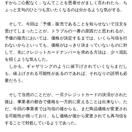
すからご心配なく」なんてことを恩着せがましく言われたら、ち
ょっと文句のひとつも言いたくなるのは分かるような気がする。
そして、今回は「予価」販売であることを知らせないで注文を
受けてしまったことが、トラブルの一番の原因だと思われるが、
予価の販売においては、価格が決定するまでは、いくら与信を行
わないからといっても、価格がはっきり決まっていないものに対
して、先にクレジットカードナンバーを求める方法は、少々混乱
を招くような気もした。
しかも、ギャザリングのように値下げされていくならまだし
も、値上げされる可能性があるのであれば、それなりの説明も必
要だろう。
そして当然のことだが、一旦クレジットカードの決済がされた
後は、事業者の都合で価格を一方的に変えることは出来ない。た
だ、今回の事業者では与信の後からも、まだ商品価格が変更され
る可能性が残っており、もし価格が後から変更されても再与信を
することで対処しているようであった。