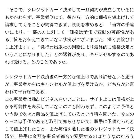
そこで、クレジットカード決済して一旦契約が成立しているに
もかかわらず、事業者側にて、後から一方的に価格を値上げして
請求してくることが納得できず、説明を求めると、『当方の手違
いにより、一部の方に対して「価格は予価で変動の可能性があ
る」旨をお伝えできていない状況がございました。深くお詫び申
し上げます』、『発行元出版社の判断により最終的に価格決定と
いうことになりました』との返答があり、キャンセルするのであ
れば受ける、とのことであった。
クレジットカード決済後の一方的な値上げであり許せないと思う
が、事業者からはキャンセルか値上げを受けるか、どちらかと言
われて平行線である。
この事業者は独占ビジネスをいいことに、サイト上には価格が上
がる可能性を表示していないのにも関わらず、このように予価と
いう形で次々と商品を値上げしているという噂を聞いた。今回の
ケースは予価であると取引で知らせないで、勝手に予価だったと
して値上げしたこと、また与信を通した後のクレジットカード決
済で、勝手に金額を事業者都合で変更するのはどうなのだろう