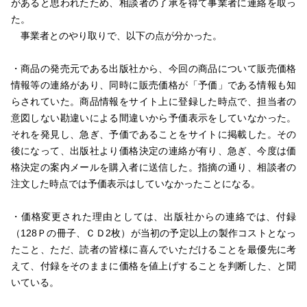
があると思われたため、相談者の了承を得て事業者に連絡を取っ
た。
事業者とのやり取りで、以下の点が分かった。
・商品の発売元である出版社から、今回の商品について販売価格
情報等の連絡があり、同時に販売価格が「予価」である情報も知
らされていた。商品情報をサイト上に登録した時点で、担当者の
意図しない勘違いによる間違いから予価表示をしていなかった。
それを発見し、急ぎ、予価であることをサイトに掲載した。その
後になって、出版社より価格決定の連絡が有り、急ぎ、今度は価
格決定の案内メールを購入者に送信した。指摘の通り、相談者の
注文した時点では予価表示はしていなかったことになる。
・価格変更された理由としては、出版社からの連絡では、付録
（128Ｐの冊子、ＣＤ2枚）が当初の予定以上の製作コストとなっ
たこと、ただ、読者の皆様に喜んでいただけることを最優先に考
えて、付録をそのままに価格を値上げすることを判断した、と聞
いている。