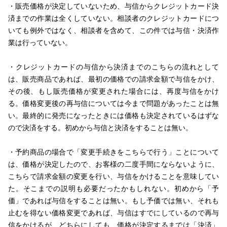
・販売価格が決定していないため、与信からクレジットカード決
済までの作業は全くしていない。相談者のクレジットカードにつ
いても例外ではなく、相談者を含めて、この件では与信・決済作
業は行っていない。
・クレジットカードの与信から決済までのこちらの流れとして
は、販売商品であれば、最初の価格での請求金額で与信をかけ、
その後、もし販売価格が変更された場合には、再度与信をかけ
る。価格変更後の再与信については今まで問題があったことは無
い。最終的に発売になったときには価格も決定されているはずな
ので決済をする。初めから与信と決済をすることは無い。
・予約商品の場合で「変更手続きをこちらで行う」ことについて
は、価格が決定したので、お客様の二度手間にならないように、
こちらで請求金額の変更を行い、与信をかけることを意味してい
た。そこまでの説明も必要だったかもしれない。初めから「予
価」であれば与信をすることは無い。もし予価では無い、それも
止むを得ない価格変更であれば、与信はすでにしているので再与
信をかけるが、どちらにしても、価格が決定するまでは「決済」