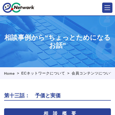
相談事例から“ちょっとためになる
お話”
>
>
ECネットワークについて
会員コンテンツについて
Home
第十三話： 予価と実価
相 談 概 要