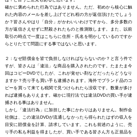
確かに褒められた行為ではありません。ただ、初めから核心に触
れた内容のメールを差し上げてどれ程の方が返信頂けたでしょう
か？皆さんやはり「自分」がかわいいわけですから、多分多数の
方が返信さえせずに黙殺されたものと推測致します。また、以前
取引の時点で一度はこちらに住所・氏名を明かしているのですか
らとりたてて問題にする事ではないと思います。
２：なぜ賠償金を皆で負担しなければならないのか？と言う件で
すが、皆さんは「違法」な商品を購入されたのです。たまたま今
回はコピーDVDでしたが、これが覚せい剤などだったらどうなり
ますか？売り手も買い手も逮捕されます。海外でブランド品のコ
ピーを買って来ても税関で見つけられたら没収です。数量が多け
れば逮捕もありえます。確かに現行法では違法DVDの買い手が逮
捕される事はありません。
しかし「違法行為」に加担した事にかわりはありません。制作会
社側は、この違法DVDが流通しなかったら得られたはずの収入を
目安に賠償金を計算、請求しています。これも前述のように、売
り手の私も利益を得ましたが、買い手である皆さん方も正規品を