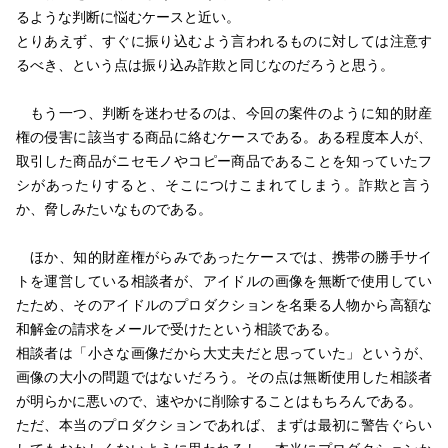
るような判断に悩むケースと近い。
とりあえず、すぐに振り込むよう言われるものに対しては注意す
るべき、という点は振り込み詐欺と同じなのだろうと思う。
もう一つ、判断を迷わせるのは、今回の案件のように知的財産
権の侵害に該当する商品に絡むケースである。ある程度本人が、
取引した商品がニセモノやコピー商品であることを知っていたフ
シがあったりすると、そこにつけこまれてしまう。詐欺と言う
か、脅しみたいなものである。
ほか、知的財産権がらみであったケースでは、携帯の勝手サイ
トを運営している相談者が、アイドルの画像を無断で使用してい
たため、そのアイドルのプロダクションを名乗る人物から高額な
和解金の請求をメールで受けたという相談である。
相談者は「小さな画像だから大丈夫だと思っていた」というが、
画像の大小の問題ではないだろう。その点は無断使用した相談者
が明らかに悪いので、速やかに削除することはもちろんである。
ただ、本当のプロダクションであれば、まずは最初に警告ぐらい