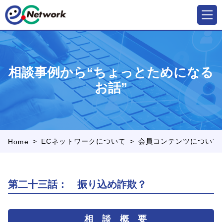
相談事例から“ちょっとためになる
お話”
>
>
ECネットワークについて
会員コンテンツについて
Home
第二十三話： 振り込め詐欺？
相 談 概 要