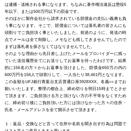
は逮捕・送検される事になります。ちなみに著作権法違反は懲役5
年以下、または500万円以下の罰金です。
そのほかに製作会社から請求されている賠償金の支払い義務も負
う事になります。そこで、賠償金については落札者の皆さんにも
頭割りでご負担頂く事といたしました。前述のように、発送の時
点でメールは全て削除し、メモなども残してきませんでしたので
まずは落札者を探さなくてはなりませんでした。
そのような理由から先日差し上げたメールをプロバイダーに残っ
ていた送信履歴全てにお送りしてお返事を待ったわけです。結果
的に156名の方々からお返事を頂けました。賠償金650万の内の
600万円を156人で頭割りして、一人当たり38,461円となります。
この金額をUFJ銀行青葉台支店普通口座3928XXX、名義○○までお
願いいたします。整理の都合上、締め切りを明日15時までとさせ
て頂きます。ご負担頂ける方と頂けない方の不平等をなくすため
に、締め切り後にご負担頂いた方には頂けなかった方々の住所・
氏名・メールアドレスを全て開示させて頂きます。
１：返品・交換などと言って住所や名前を聞き出す行為は問題で
は？と言うご意見もあると思います。