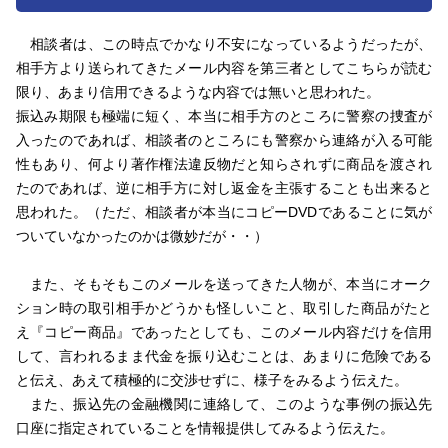
相談者は、この時点でかなり不安になっているようだったが、
相手方より送られてきたメール内容を第三者としてこちらが読む
限り、あまり信用できるような内容では無いと思われた。
振込み期限も極端に短く、本当に相手方のところに警察の捜査が
入ったのであれば、相談者のところにも警察から連絡が入る可能
性もあり、何より著作権法違反物だと知らされずに商品を渡され
たのであれば、逆に相手方に対し返金を主張することも出来ると
思われた。（ただ、相談者が本当にコピーDVDであることに気が
ついていなかったのかは微妙だが・・）
また、そもそもこのメールを送ってきた人物が、本当にオーク
ション時の取引相手かどうかも怪しいこと、取引した商品がたと
え『コピー商品』であったとしても、このメール内容だけを信用
して、言われるまま代金を振り込むことは、あまりに危険である
と伝え、あえて積極的に交渉せずに、様子をみるよう伝えた。
また、振込先の金融機関に連絡して、このような事例の振込先
口座に指定されていることを情報提供してみるよう伝えた。