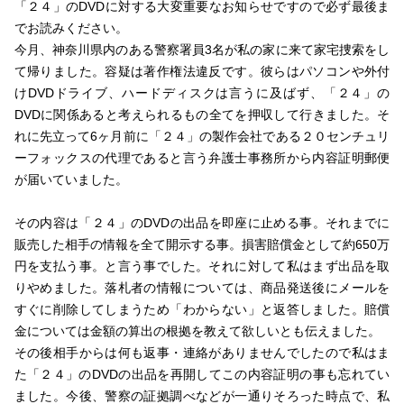
「２４」のDVDに対する大変重要なお知らせですので必ず最後ま
でお読みください。
今月、神奈川県内のある警察署員3名が私の家に来て家宅捜索をし
て帰りました。容疑は著作権法違反です。彼らはパソコンや外付
けDVDドライブ、ハードディスクは言うに及ばず、「２４」の
DVDに関係あると考えられるもの全てを押収して行きました。そ
れに先立って6ヶ月前に「２４」の製作会社である２０センチュリ
ーフォックスの代理であると言う弁護士事務所から内容証明郵便
が届いていました。
その内容は「２４」のDVDの出品を即座に止める事。それまでに
販売した相手の情報を全て開示する事。損害賠償金として約650万
円を支払う事。と言う事でした。それに対して私はまず出品を取
りやめました。落札者の情報については、商品発送後にメールを
すぐに削除してしまうため「わからない」と返答しました。賠償
金については金額の算出の根拠を教えて欲しいとも伝えました。
その後相手からは何も返事・連絡がありませんでしたので私はま
た「２４」のDVDの出品を再開してこの内容証明の事も忘れてい
ました。今後、警察の証拠調べなどが一通りそろった時点で、私