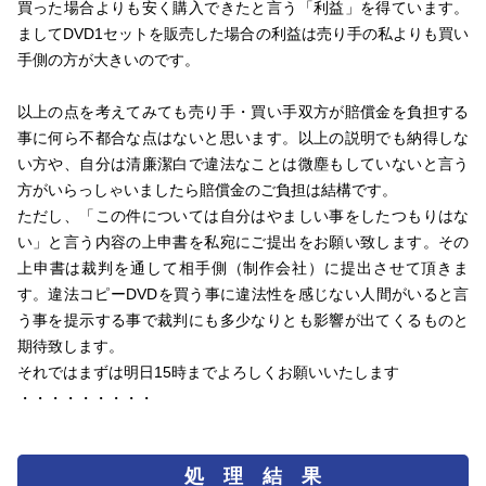
買った場合よりも安く購入できたと言う「利益」を得ています。
ましてDVD1セットを販売した場合の利益は売り手の私よりも買い
手側の方が大きいのです。
以上の点を考えてみても売り手・買い手双方が賠償金を負担する
事に何ら不都合な点はないと思います。以上の説明でも納得しな
い方や、自分は清廉潔白で違法なことは微塵もしていないと言う
方がいらっしゃいましたら賠償金のご負担は結構です。
ただし、「この件については自分はやましい事をしたつもりはな
い」と言う内容の上申書を私宛にご提出をお願い致します。その
上申書は裁判を通して相手側（制作会社）に提出させて頂きま
す。違法コピーDVDを買う事に違法性を感じない人間がいると言
う事を提示する事で裁判にも多少なりとも影響が出てくるものと
期待致します。
それではまずは明日15時までよろしくお願いいたします
・・・・・・・・・
処 理 結 果