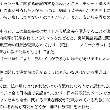
キャンセルに関する表記内容を尋ねたところ、チケット購入画
社の電話対応した人が言うには、約款（英語表記）の画面上
、払い戻しはできないとのことだった。また、安い航空券な
すると、この航空会社のサイトから航空券を購入することが出
約款等が記載されているリンクをたどると、突然英語表記に変
航空券の種類が記載されており、実は、エコノミークラスにも
来ない旨の記載がなされてきた。
（一部条件により、払い戻しができない場合があります）と
件に関して注文前に分かるように表示がなされている場合は、
ば
ては、払い戻しはなされないという流れになろうかと思われる
ージは全て日本語で表記されており、日本語表記のページでは
ャンセルや返金に関する重要な部分が記載されている約款に
ている内容が有効かどうか、非常に疑問に思われた。