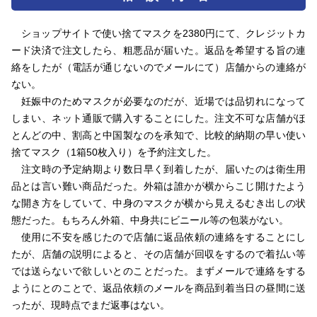
ショップサイトで使い捨てマスクを2380円にて、クレジットカ
ード決済で注文したら、粗悪品が届いた。返品を希望する旨の連
絡をしたが（電話が通じないのでメールにて）店舗からの連絡が
ない。
妊娠中のためマスクが必要なのだが、近場では品切れになって
しまい、ネット通販で購入することにした。注文不可な店舗がほ
とんどの中、割高と中国製なのを承知で、比較的納期の早い使い
捨てマスク（1箱50枚入り）を予約注文した。
注文時の予定納期より数日早く到着したが、届いたのは衛生用
品とは言い難い商品だった。外箱は誰かが横からこじ開けたよう
な開き方をしていて、中身のマスクが横から見えるむき出しの状
態だった。もちろん外箱、中身共にビニール等の包装がない。
使用に不安を感じたので店舗に返品依頼の連絡をすることにし
たが、店舗の説明によると、その店舗が回収をするので着払い等
では送らないで欲しいとのことだった。まずメールで連絡をする
ようにとのことで、返品依頼のメールを商品到着当日の昼間に送
ったが、現時点でまだ返事はない。