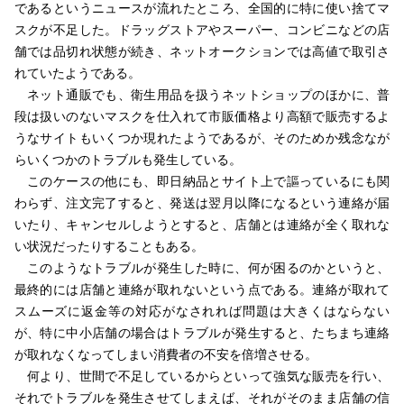
であるというニュースが流れたところ、全国的に特に使い捨てマ
スクが不足した。ドラッグストアやスーパー、コンビニなどの店
舗では品切れ状態が続き、ネットオークションでは高値で取引さ
れていたようである。
ネット通販でも、衛生用品を扱うネットショップのほかに、普
段は扱いのないマスクを仕入れて市販価格より高額で販売するよ
うなサイトもいくつか現れたようであるが、そのためか残念なが
らいくつかのトラブルも発生している。
このケースの他にも、即日納品とサイト上で謳っているにも関
わらず、注文完了すると、発送は翌月以降になるという連絡が届
いたり、キャンセルしようとすると、店舗とは連絡が全く取れな
い状況だったりすることもある。
このようなトラブルが発生した時に、何が困るのかというと、
最終的には店舗と連絡が取れないという点である。連絡が取れて
スムーズに返金等の対応がなされれば問題は大きくはならない
が、特に中小店舗の場合はトラブルが発生すると、たちまち連絡
が取れなくなってしまい消費者の不安を倍増させる。
何より、世間で不足しているからといって強気な販売を行い、
それでトラブルを発生させてしまえば、それがそのまま店舗の信