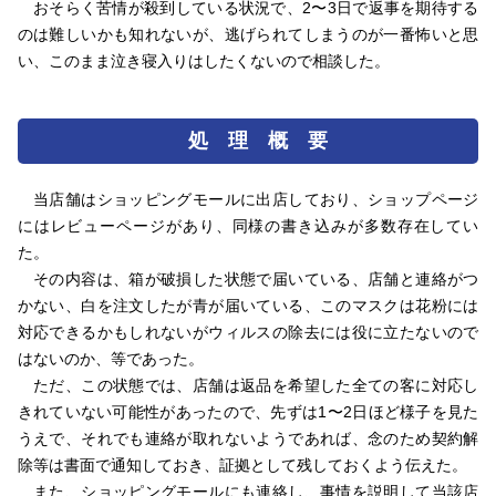
おそらく苦情が殺到している状況で、2〜3日で返事を期待する
のは難しいかも知れないが、逃げられてしまうのが一番怖いと思
い、このまま泣き寝入りはしたくないので相談した。
処 理 概 要
当店舗はショッピングモールに出店しており、ショップページ
にはレビューページがあり、同様の書き込みが多数存在してい
た。
その内容は、箱が破損した状態で届いている、店舗と連絡がつ
かない、白を注文したが青が届いている、このマスクは花粉には
対応できるかもしれないがウィルスの除去には役に立たないので
はないのか、等であった。
ただ、この状態では、店舗は返品を希望した全ての客に対応し
きれていない可能性があったので、先ずは1〜2日ほど様子を見た
うえで、それでも連絡が取れないようであれば、念のため契約解
除等は書面で通知しておき、証拠として残しておくよう伝えた。
また、ショッピングモールにも連絡し、事情を説明して当該店