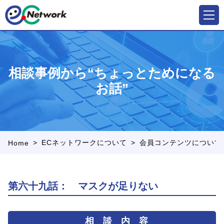
相談事例から“ちょっとためになる
お話”
>
>
ECネットワークについて
会員コンテンツについて
Home
第六十九話： マスクが足りない
相 談 内 容