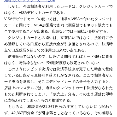
知らないクレジットカード決済
しかし、今回相談者が利用したカードは、クレジットカードで
はなく、VISAデビットカードである。
VISAデビッドカードの使い方は、通常のVISAの付いたクレジット
カードと同じで、VISA加盟店であれば実店舗でもネット販売でも
全て使用することが出来る。店頭などでは一回払いを指定する。
クレジットカードとの違いは、立替払いではなく、決済時に予
め登録している口座から直接代金が引き落とされるので、決済時
点で口座残高を超えての使用は出来ない点である。
信用販売ではないので、口座さえ開設すればカード発行に審査
はなく、与信枠もないので利用限度額も設定されていない。
このようにデビッド決済では決済手続きが完了した時点で登録
している口座から直接引き落としがなされる。ここで相談者がカ
ード決済を選択し、そこにデビッドカードの番号を入力すると、
店舗上のシステムでは、通常のクレジットカード決済がなされた
ものと判断されてしまい、「仮売上」分も、そのまま店舗に即時
に支払われてしまったものと推測できる。
もちろん、相談者が21,367円分の注文していないにも関わら
ず、42,367円分全てが引き落としとなっているなら、その差額を