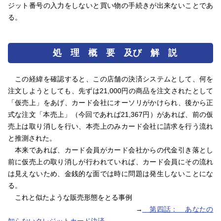
ジット番号の入力をしないと買い物の手続きが出来ないことであ
る。
処 理 概 要 及び 解 説
この経緯を確認すると、この店舗の決済システムとして、何を
注文しようとしても、先ずは21,000円の商品を注文されたとして
「仮売上」をあげ、カード会社にオーソリがかけられ、後から正
式な注文「本売上」（今回であれば21,367円）があれば、前の仮
売上は取り消しを行い、本売上のみカード会社に請求を行う流れ
と推測された。
本来であれば、カード会員がカード会社からの代金引き落とし
前に仮売上の取り消しが行われていれば、カード会員にその流れ
は見えないため、金銭的な面では時に問題は発生しないことにな
る。
これと似たような販売形態をとる事例
→
第四話： あなたの