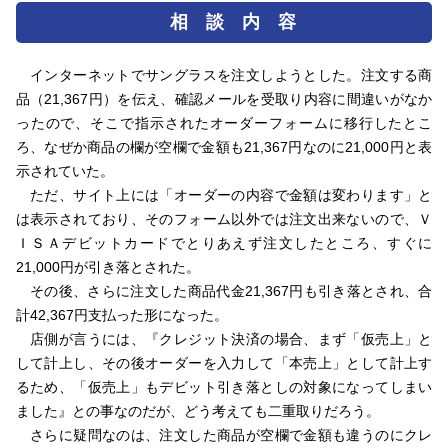
相 談 内 容
インターネットでサングラスを注文しようとした。注文する商
品（21,367円）を伝え、確認メールを受取り内容に間違いがなか
ったので、そこで指示されたオーダーフォームに移行したとこ
ろ、なぜか商品の欄が空欄で金額も21,367円なのに21,000円と表
示されていた。
ただ、サイト上には「オーダーの内容で金額は変わります」と
は表示されており、そのフォーム以外では注文出来ないので、Ｖ
ＩＳＡデビットカードでとりあえず注文したところ、すぐに
21,000円が引き落とされた。
その後、さらに注文した商品代金21,367円も引き落とされ、合
計42,367円支払った形になった。
店側が言うには、『クレジット決済の場合、まず「仮売上」と
して計上し、その後オーダーを入力して「本売上」として計上す
るため、「仮売上」もデビット引き落としの対象になってしまい
ました』との事なのだが、どう考えても二重取りだろう。
さらに疑問なのは、注文した商品が空欄で金額も違うのにクレ