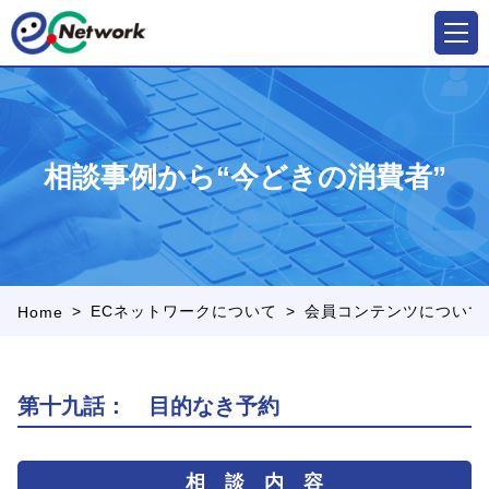
相談事例から“今どきの消費者”
>
>
ECネットワークについて
会員コンテンツについて
Home
第十九話： 目的なき予約
相 談 内 容