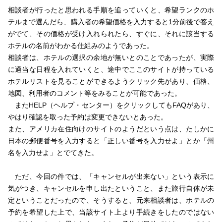
相談者が行ったと思われる手順を追っていくと、希望ランクのホ
テルまで選んだら、購入者の希望価格を入力すると1分前後で答え
がでて、その価格が受け入れられたら、すぐに、それに該当する
ホテルの名前がわかる仕組みのようであった。
相談者は、ホテルの選択の余地が無いとのことであったが、実際
に適当な日程を入れていくと、途中でここのサイトが持っている
ホテルリストを見ることができるようクリック先があり、価格、
地図、利用者のコメント等をみることが可能であった。
またHELP（ヘルプ・センター）をクリックしてもFAQがあり、
やはり確認を取った予約は変更できないとあった。
また、アメリカ在住向けのサイトのようだという点は、たしかに
日本の郵便番号を入力すると「正しい番号を入力せよ」とか「州
名を入力せよ」とでてきた。
ただ、今回の件では、「キャンセルが出来ない」という表示に
気がつき、キャンセルを申し出たということ、また旅行自体が未
定ということだったので、そうすると、元来相談者は、ホテルの
予約を希望した上で、当該サイト上より手続きをしたのではない