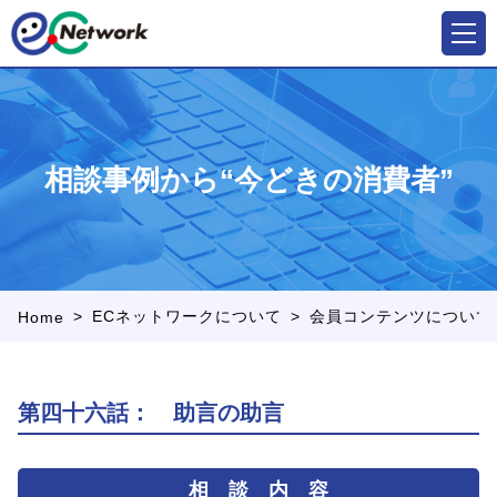
相談事例から“今どきの消費者”
>
>
ECネットワークについて
会員コンテンツについて
Home
第四十六話： 助言の助言
相 談 内 容