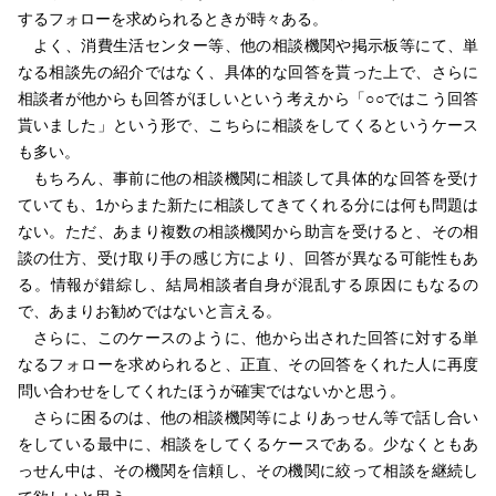
するフォローを求められるときが時々ある。
よく、消費生活センター等、他の相談機関や掲示板等にて、単
なる相談先の紹介ではなく、具体的な回答を貰った上で、さらに
相談者が他からも回答がほしいという考えから「○○ではこう回答
貰いました」という形で、こちらに相談をしてくるというケース
も多い。
もちろん、事前に他の相談機関に相談して具体的な回答を受け
ていても、1からまた新たに相談してきてくれる分には何も問題は
ない。ただ、あまり複数の相談機関から助言を受けると、その相
談の仕方、受け取り手の感じ方により、回答が異なる可能性もあ
る。情報が錯綜し、結局相談者自身が混乱する原因にもなるの
で、あまりお勧めではないと言える。
さらに、このケースのように、他から出された回答に対する単
なるフォローを求められると、正直、その回答をくれた人に再度
問い合わせをしてくれたほうが確実ではないかと思う。
さらに困るのは、他の相談機関等によりあっせん等で話し合い
をしている最中に、相談をしてくるケースである。少なくともあ
っせん中は、その機関を信頼し、その機関に絞って相談を継続し