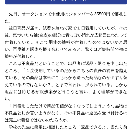
先日、オークションで未使用のジャンパーを35500円で落札し
た。
後日商品が届き、試着を兼ねて家で１日着用していたが、その
後、気づいたら袖(合皮)の部分に青っぽい汚れが広範囲にわたって
付着していた。そこで胴体の塗料が付着したのではないかと思
い、再度袖と胴体を擦り合わせてみると、驚くほど短時間で袖に
塗料が付着した。
これは不良品だということで、出品者に返品・返金を申し出た
ところ、「１度使用しているのだからこちらの責任の範囲を越え
ている、その商品は本当にこちらから送った商品なのか？すり替
えているのではないか？」とまで言われ、渋られている。しかも
返品には応じるが譲歩案がどうこうと言い、よく理解ができな
い。
１日着用しただけで商品価値がなくなってしまうような品物は
不良品としか言いようがなく、その不良品の返品を受け付けるの
は売主の義務ではないのだろうか。
学校の先生に簡単に相談したところ「返品できるよ、当たり前