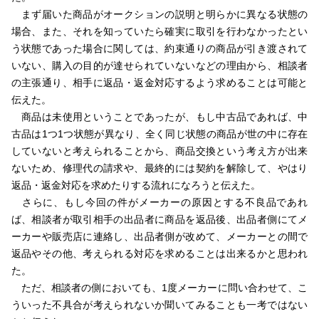
まず届いた商品がオークションの説明と明らかに異なる状態の
場合、また、それを知っていたら確実に取引を行わなかったとい
う状態であった場合に関しては、約束通りの商品が引き渡されて
いない、購入の目的が達せられていないなどの理由から、相談者
の主張通り、相手に返品・返金対応するよう求めることは可能と
伝えた。
商品は未使用ということであったが、もし中古品であれば、中
古品は1つ1つ状態が異なり、全く同じ状態の商品が世の中に存在
していないと考えられることから、商品交換という考え方が出来
ないため、修理代の請求や、最終的には契約を解除して、やはり
返品・返金対応を求めたりする流れになろうと伝えた。
さらに、もし今回の件がメーカーの原因とする不良品であれ
ば、相談者が取引相手の出品者に商品を返品後、出品者側にてメ
ーカーや販売店に連絡し、出品者側が改めて、メーカーとの間で
返品やその他、考えられる対応を求めることは出来るかと思われ
た。
ただ、相談者の側においても、1度メーカーに問い合わせて、こ
ういった不具合が考えられないか聞いてみることも一考ではない