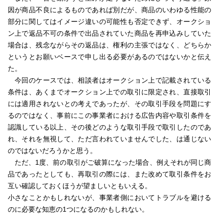
因が商品不良によるものであれば別だが、商品のいわゆる性能の
部分に関してはイメージ違いの可能性も否定できず、オークショ
ン上で返品不可の条件で出品されていた商品を再申込みしていた
場合は、残念ながらその返品は、権利の主張ではなく、どちらか
というとお願いベースで申し出る必要があるのではないかと伝え
た。
今回のケースでは、相談者はオークション上で記載されている
条件は、あくまでオークション上での取引に限定され、直接取引
には適用されないとの考えであったが、その取引手段を問題にす
るのではなく、事前にこの事業者における広告内容や取引条件を
認識している以上、その後どのような取引手段で取引したのであ
れ、それを無視して、ただ言われていませんでした、は通じない
のではないだろうかと思う。
ただ、1度、前の取引がご破算になった場合、例えそれが同じ商
品であったとしても、再取引の際には、また改めて取引条件をお
互い確認しておくほうが望ましいともいえる。
小さなことかもしれないが、事業者側においてトラブルを避ける
のに必要な知恵の1つになるのかもしれない。