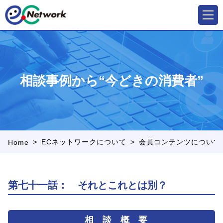
相談事例から“今どきの消費者”
>
>
ECネットワークについて
会員コンテンツについて
Home
第七十一話： それとこれとは別？
相 談 概 要