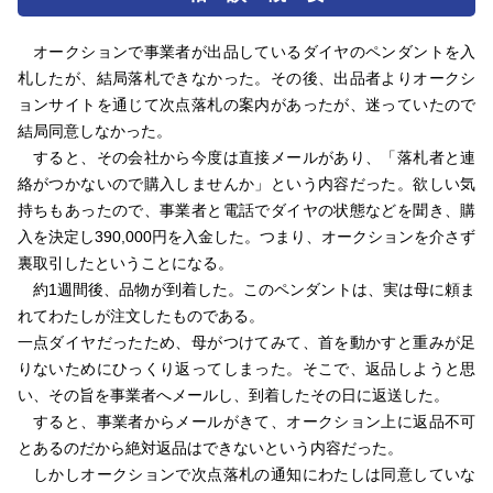
オークションで事業者が出品しているダイヤのペンダントを入
札したが、結局落札できなかった。その後、出品者よりオークシ
ョンサイトを通じて次点落札の案内があったが、迷っていたので
結局同意しなかった。
すると、その会社から今度は直接メールがあり、「落札者と連
絡がつかないので購入しませんか」という内容だった。欲しい気
持ちもあったので、事業者と電話でダイヤの状態などを聞き、購
入を決定し390,000円を入金した。つまり、オークションを介さず
裏取引したということになる。
約1週間後、品物が到着した。このペンダントは、実は母に頼ま
れてわたしが注文したものである。
一点ダイヤだったため、母がつけてみて、首を動かすと重みが足
りないためにひっくり返ってしまった。そこで、返品しようと思
い、その旨を事業者へメールし、到着したその日に返送した。
すると、事業者からメールがきて、オークション上に返品不可
とあるのだから絶対返品はできないという内容だった。
しかしオークションで次点落札の通知にわたしは同意していな